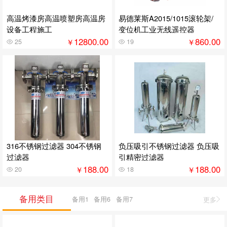
高温烤漆房高温喷塑房高温房
易德莱斯A2015/1015滚轮架/
设备工程施工
变位机工业无线遥控器
12800.00
860.00
￥
￥
25
19
316不锈钢过滤器 304不锈钢
负压吸引不锈钢过滤器 负压吸
过滤器
引精密过滤器
188.00
188.00
￥
￥
20
18
备用类目
备用1
备用6
备用7
更多