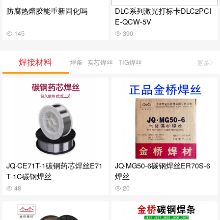
防腐热熔胶能重新固化吗
DLC系列激光打标卡DLC2PCI
E-QCW-5V
145
390
焊接材料
焊条
实芯焊丝
TIG焊丝
更多
JQ·CE71T-1碳钢药芯焊丝E71
JQ·MG50-6碳钢焊丝ER70S-6
T-1C碳钢焊丝
焊丝
48
20