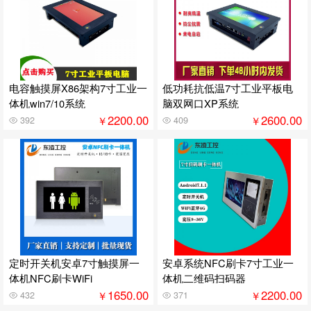
电容触摸屏X86架构7寸工业一
低功耗抗低温7寸工业平板电
体机win7/10系统
脑双网口XP系统
2200.00
2600.00
￥
￥
392
409
定时开关机安卓7寸触摸屏一
安卓系统NFC刷卡7寸工业一
体机NFC刷卡WiFi
体机二维码扫码器
1650.00
2200.00
￥
￥
432
371