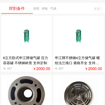
焊割备件
焊把
焊枪
气表
更多
6立方卧式申江牌储气罐 压力
申江牌不锈钢4立方储气罐 螺
容器罐 不锈钢材质 支持定制
纹法兰接口 规格齐全 支持定
制
2000.00
2000.00
￥
￥
167
207