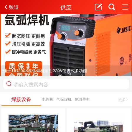
供应
频道
佳士TIG200S氩弧焊机家用220V便携式多功能
焊接设备
电焊机
气保焊机
氩弧焊机
更多