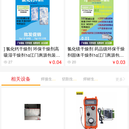
] 氯化钙干燥剂 环保干燥剂高
氯化镁干燥剂 药品级环保干燥
吸湿干燥剂1g江门惠源包装供
剂固体干燥剂1g江门惠源包装
应
供应
0.04
0.03
￥
￥
27
20
相关设备
焊接生产机械
切割生产机械
焊材生产机械
更多