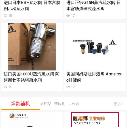
进口日本ESH疏水阀 日本宫胁
进口正宗G15N蒸汽疏水阀 日
倒吊桶疏水阀
本宫胁浮球式疏水阀
15
17
进口美国1000U蒸汽疏水阀 阿
美国阿姆斯壮排液阀 Armstron
姆斯壮不锈钢疏水阀
g排液阀
19
17
焊割辅机
滚轮架
变位机
工作台
更多