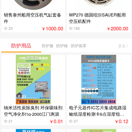
销售泰州船用空压机气缸套备
WP270 德国绍尔SAUER船用
件
空压机配件
1000.00
2000.00
￥
￥
23
192
防护用品
防护服
防护镜
防护面罩
更多
纳米活性炭除臭剂 环保吸味剂
电子元器件IC芯片集成电路湿
空气净化剂1g-2000江门惠源
敏纸湿度检测卡6点湿度指示
卡显示
0.01
0.12
￥
￥
21
27