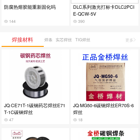
防腐热熔胶能重新固化吗
DLC系列激光打标卡DLC2PCI
E-QCW-5V
144
390
焊接材料
焊条
实芯焊丝
TIG焊丝
更多
JQ·CE71T-1碳钢药芯焊丝E71
JQ·MG50-6碳钢焊丝ER70S-6
T-1C碳钢焊丝
焊丝
47
18