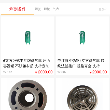
焊割备件
焊把
焊枪
气表
更多
6立方卧式申江牌储气罐 压力
申江牌不锈钢4立方储气罐 螺
容器罐 不锈钢材质 支持定制
纹法兰接口 规格齐全 支持定
制
2000.00
2000.00
￥
￥
166
207