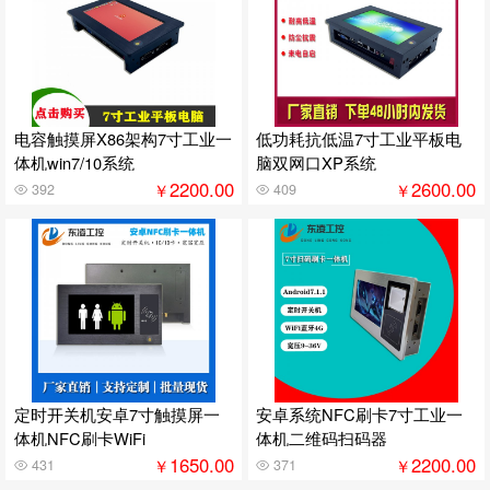
电容触摸屏X86架构7寸工业一
低功耗抗低温7寸工业平板电
体机win7/10系统
脑双网口XP系统
2200.00
2600.00
￥
￥
392
409
定时开关机安卓7寸触摸屏一
安卓系统NFC刷卡7寸工业一
体机NFC刷卡WiFi
体机二维码扫码器
1650.00
2200.00
￥
￥
431
371