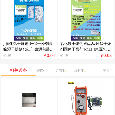
] 氯化钙干燥剂 环保干燥剂高
氯化镁干燥剂 药品级环保干燥
吸湿干燥剂1g江门惠源包装供
剂固体干燥剂1g江门惠源包装
应
供应
0.04
0.03
￥
￥
26
19
相关设备
焊接生产机械
切割生产机械
焊材生产机械
更多