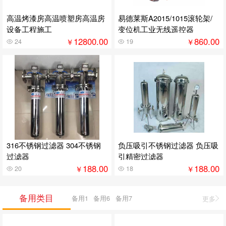
高温烤漆房高温喷塑房高温房
易德莱斯A2015/1015滚轮架/
设备工程施工
变位机工业无线遥控器
12800.00
860.00
￥
￥
24
19
316不锈钢过滤器 304不锈钢
负压吸引不锈钢过滤器 负压吸
过滤器
引精密过滤器
188.00
188.00
￥
￥
20
18
备用类目
备用1
备用6
备用7
更多