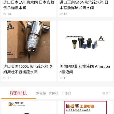
进口日本ESH疏水阀 日本宫胁
进口正宗G15N蒸汽疏水阀 日
倒吊桶疏水阀
本宫胁浮球式疏水阀
13
15
进口美国1000U蒸汽疏水阀 阿
美国阿姆斯壮排液阀 Armstron
姆斯壮不锈钢疏水阀
g排液阀
17
15
焊割辅机
滚轮架
变位机
工作台
更多