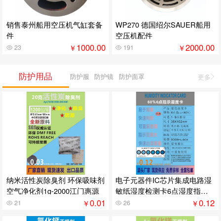
销售泰州船用空压机气缸套备
WP270 德国绍尔SAUER船用
件
空压机配件
1000.00
2000.00
￥
￥
23
191
防护用品
防护服
防护镜
防护面罩
更多
纳米活性炭除臭剂 环保吸味剂
电子元器件IC芯片集成电路湿
空气净化剂1g-2000江门惠源
敏纸湿度检测卡6点湿度指示
卡显示
0.01
0.12
￥
￥
21
26