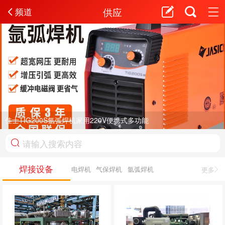
供应
频道
佳士TIG200S氩弧焊机家用220V便携式多功能
焊接设备
电焊机
气保焊机
氩弧焊机
更多