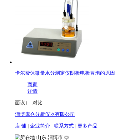
卡尔费休微量水分测定仪阴极电极冒泡的原因
商家
详情
面议
对比
淄博库仑分析仪器有限公司
店 铺
|
企业简介
|
联系方式
|
更多产品
山东-淄博市