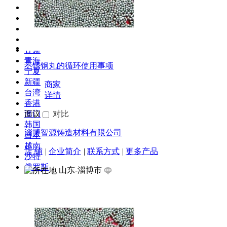
贵州
云南
西藏
陕西
甘肃
青海
不锈钢丸的循环使用事项
宁夏
新疆
商家
台湾
详情
香港
澳门
面议
对比
韩国
淄博智源铸造材料有限公司
日本
越南
店 铺
|
企业简介
|
联系方式
|
更多产品
沙特
俄罗斯
山东-淄博市