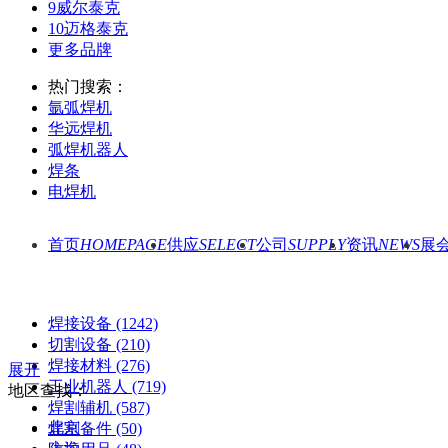
9
威尔泰克
10
迈格泰克
更多品牌
热门搜索：
氩弧焊机
华远焊机
弧焊机器人
焊条
电焊机
首页
HOMEPAGE
供应
SELECT
公司
SUPPLY
资讯
NEWS
展
焊接设备
(1242)
切割设备
(210)
焊接材料
(276)
展开
工业机器人
(719)
地区查找：
焊割辅机
(587)
北京
焊割备件
(50)