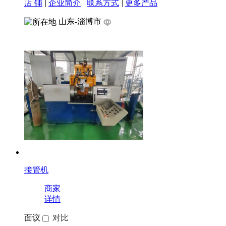
店 铺
|
企业简介
|
联系方式
|
更多产品
山东-淄博市
接管机
商家
详情
面议
对比