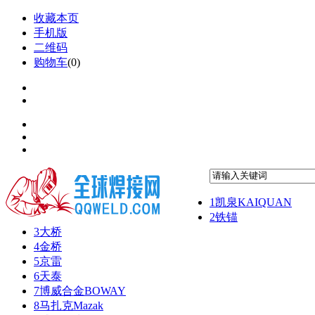
收藏本页
手机版
二维码
购物车
(
0
)
1
凯泉KAIQUAN
2
铁锚
3
大桥
4
金桥
5
京雷
6
天泰
7
博威合金BOWAY
8
马扎克Mazak