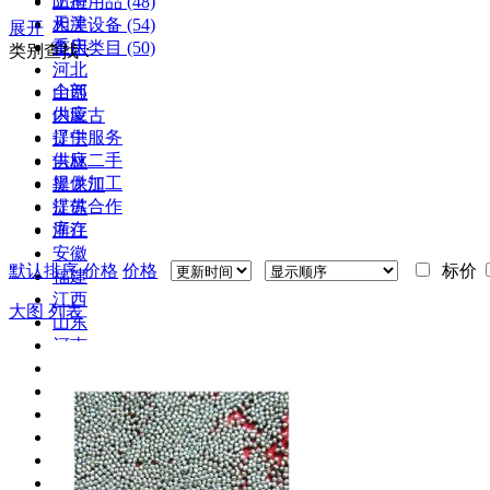
上海
防护用品
(48)
天津
相关设备
(54)
展开
重庆
备用类目
(50)
类别查找：
河北
全部
山西
供应
内蒙古
提供服务
辽宁
供应二手
吉林
提供加工
黑龙江
提供合作
江苏
库存
浙江
安徽
默认排序
价格
价格
标价
福建
江西
大图
列表
山东
河南
湖北
湖南
广东
广西
海南
四川