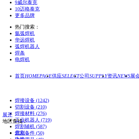
9
威尔泰克
10
迈格泰克
更多品牌
热门搜索：
氩弧焊机
华远焊机
弧焊机器人
焊条
电焊机
首页
HOMEPAGE
供应
SELECT
公司
SUPPLY
资讯
NEWS
展
焊接设备
(1242)
切割设备
(210)
焊接材料
(276)
展开
工业机器人
(719)
地区查找：
焊割辅机
(587)
北京
焊割备件
(50)