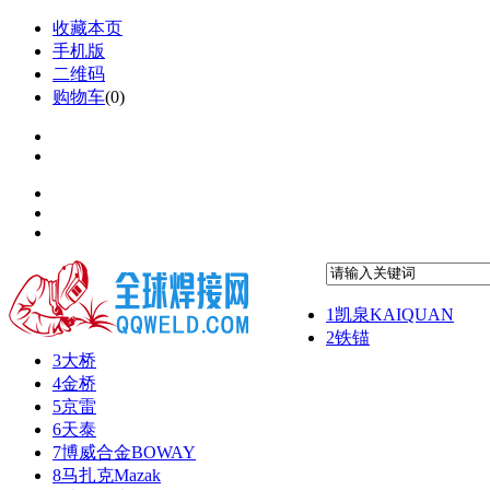
收藏本页
手机版
二维码
购物车
(
0
)
1
凯泉KAIQUAN
2
铁锚
3
大桥
4
金桥
5
京雷
6
天泰
7
博威合金BOWAY
8
马扎克Mazak