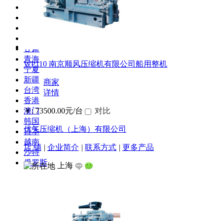
贵州
云南
西藏
陕西
甘肃
青海
WP110 南京顺风压缩机有限公司船用整机
宁夏
新疆
商家
台湾
详情
香港
澳门
￥: 73500.00元/台
对比
韩国
优气压缩机（上海）有限公司
日本
越南
店 铺
|
企业简介
|
联系方式
|
更多产品
沙特
俄罗斯
上海