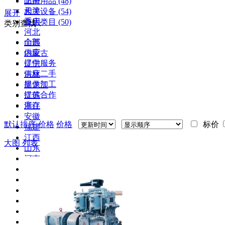
上海
防护用品
(48)
天津
相关设备
(54)
展开
重庆
备用类目
(50)
类别查找：
河北
全部
山西
供应
内蒙古
提供服务
辽宁
供应二手
吉林
提供加工
黑龙江
提供合作
江苏
库存
浙江
安徽
默认排序
价格
价格
标价
福建
江西
大图
列表
山东
河南
湖北
湖南
广东
广西
海南
四川